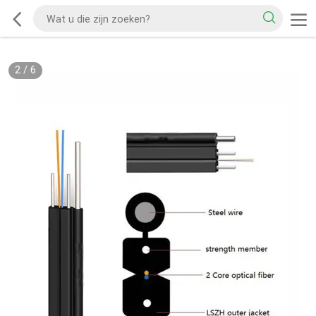
2
/
6