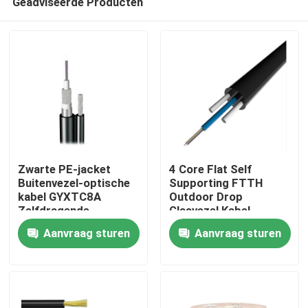
Geadviseerde Producten
Zwarte PE-jacket
4 Core Flat Self
Buitenvezel-optische
Supporting FTTH
kabel GYXTC8A
Outdoor Drop
Zelfdragende
Glasvezel Kabel
Huis
luchtkabel met 5 km
Aanvraag sturen
Aanvraag sturen
kabellengte
Producten
Ongeveer ons