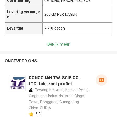
Certificering
CE,RoHS, REACH, TLC, SGS
Levering vermoge
200KM PER DAGEN
n
Levertijd
7~10 dagen
Bekijk meer
ONGEVEER ONS
DONGGUAN TW-SCIE CO.,
LTD. fabrikant profiel
Tewang Kejiyuan, Kuiqing Road,
Qinghuang Industrial Area, Qingxi
Town, Dongguan, Guangdong,
China ,CHINA
5.0