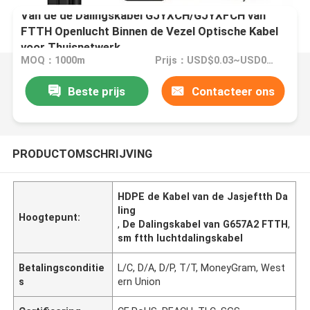
Van de de Dalingskabel GJYXCH/GJYXFCH van
FTTH Openlucht Binnen de Vezel Optische Kabel
voor Thuisnetwerk
MOQ：1000m
Prijs：USD$0.03~USD0.04
Beste prijs
Contacteer ons
PRODUCTOMSCHRIJVING
HDPE de Kabel van de Jasjeftth Da
ling
Hoogtepunt:
,
De Dalingskabel van G657A2 FTTH
,
sm ftth luchtdalingskabel
Betalingsconditie
L/C, D/A, D/P, T/T, MoneyGram, West
s
ern Union