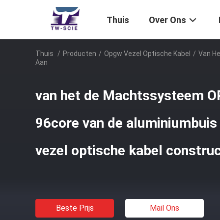
Thuis
Over Ons
Thuis
/
Producten
/
Opgw Vezel Optische Kabel
/
Van He
Aan
van het de Machtssysteem
96core van de aluminiumbuis 
vezel optische kabel constru
Beste Prijs
Mail Ons