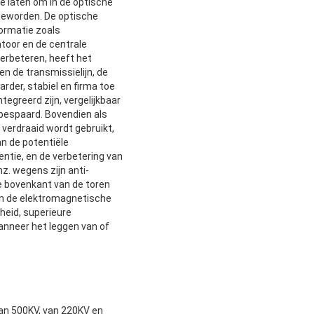
te laten om in de optische
 geworden. De optische
formatie zoals
ntoor en de centrale
verbeteren, heeft het
n de transmissielijn, de
der, stabiel en firma toe
egreerd zijn, vergelijkbaar
bespaard. Bovendien als
verdraaid wordt gebruikt,
an de potentiële
ntie, en de verbetering van
z. wegens zijn anti-
e bovenkant van de toren
en de elektromagnetische
eid, superieure
anneer het leggen van of
van 500KV, van 220KV en