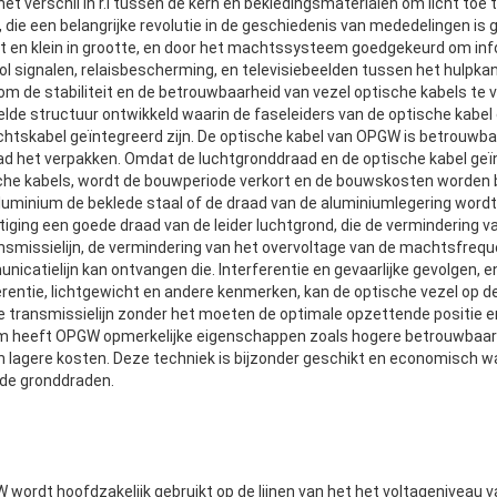
et verschil in r.i tussen de kern en bekledingsmaterialen om licht toe 
 die een belangrijke revolutie in de geschiedenis van mededelingen is
cht en klein in grootte, en door het machtssysteem goedgekeurd om in
ol signalen, relaisbescherming, en televisiebeelden tussen het hulpka
om de stabiliteit en de betrouwbaarheid van vezel optische kabels te 
de structuur ontwikkeld waarin de faseleiders van de optische kabel e
htskabel geïntegreerd zijn. De optische kabel van OPGW is betrouwbaar
ad het verpakken. Omdat de luchtgronddraad en de optische kabel geïnt
he kabels, wordt de bouwperiode verkort en de bouwskosten worden 
uminium de beklede staal of de draad van de aluminiumlegering wordt 
stiging een goede draad van de leider luchtgrond, die de vermindering v
nsmissielijn, de vermindering van het overvoltage van de machtsfreque
icatielijn kan ontvangen die. Interferentie en gevaarlijke gevolgen, en
rentie, lichtgewicht en andere kenmerken, kan de optische vezel op d
e transmissielijn zonder het moeten de optimale opzettende positie 
m heeft OPGW opmerkelijke eigenschappen zoals hogere betrouwbaarh
 lagere kosten. Deze techniek is bijzonder geschikt en economisch w
de gronddraden.
 wordt hoofdzakelijk gebruikt op de lijnen van het het voltageniveau 