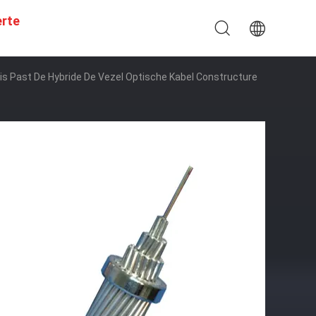
erte
Past De Hybride De Vezel Optische Kabel Constructure