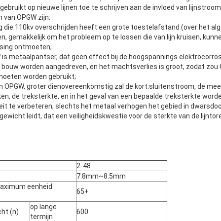
bruikt op nieuwe lijnen toe te schrijven aan de invloed van lijnstroomu
n van OPGW zijn:
ng die 110kv overschrijden heeft een grote toestelafstand (over het 
n, gemakkelijk om het probleem op te lossen die van lijn kruisen, kun
uising ontmoeten;
 is metaalpantser, dat geen effect bij de hoogspannings elektrocorros
bouw worden aangedreven, en het machtsverlies is groot, zodat zou 
moeten worden gebruikt;
van OPGW, groter dienovereenkomstig zal de kort:sluitenstroom, de m
iken, de treksterkte, en in het geval van een bepaalde treksterkte wor
teit te verbeteren, slechts het metaal verhogen het gebied in dwarsd
wicht leidt, dat een veiligheidskwestie voor de sterkte van de lijntore
2-48
7.8mm~8.5mm
 Maximum eenheid
65+
op lange
ht (n)
600
termijn