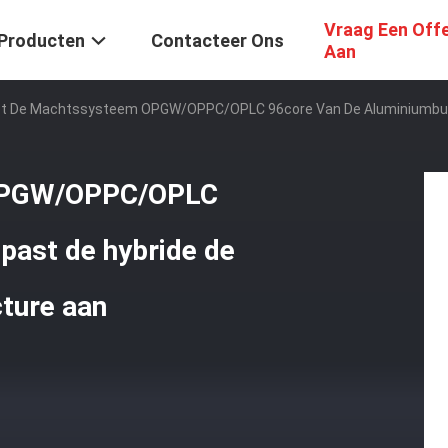
Vraag Een Off
Producten
Contacteer Ons
Aan
t De Machtssysteem OPGW/OPPC/OPLC 96core Van De Aluminiumbuis 
 OPGW/OPPC/OPLC
past de hybride de
cture aan