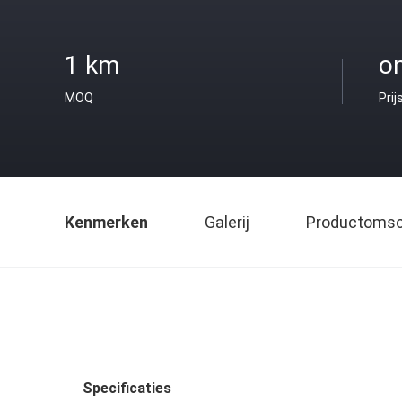
1 km
o
MOQ
Prij
Kenmerken
Galerij
Productomsch
Specificaties