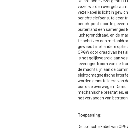
De optische vezel gebruikt h
vezel worden overgebracht,
vezelkabel is licht in gewi
berichttelefoons, telecontr
berichtpost door te geven. 
buitenland een samengestel
luchtgronddraad, en de mac
te schrijven aan metaaldra
geweest met andere optisc
OPGW door draad van het al
is het gelijkwaardig aan ve
leveringsstroom van de tra
de machtslijn aan de commun
elektromagnetische interfe
worden geïnstalleerd van d
corrosie overwegen. Daaro
mechanische prestaties, en
het vervangen van bestaan
Toepassing:
De optische kabel van OPGW