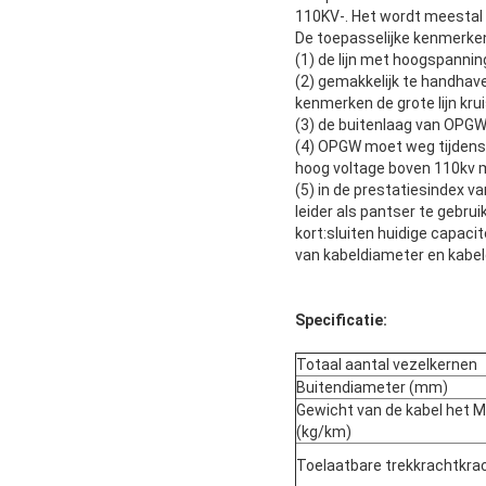
110KV-. Het wordt meestal ge
De toepasselijke kenmerke
(1) de lijn met hoogspanni
(2) gemakkelijk te handhave
kenmerken de grote lijn kr
(3) de buitenlaag van OPGW
(4) OPGW moet weg tijdens 
hoog voltage boven 110kv 
(5) in de prestatiesindex 
leider als pantser te gebru
kort:sluiten huidige capaci
van kabeldiameter en kabelge
Specificatie:
Totaal aantal vezelkernen
Buitendiameter (mm)
Gewicht van de kabel het
(kg/km)
Toelaatbare trekkrachtkrac