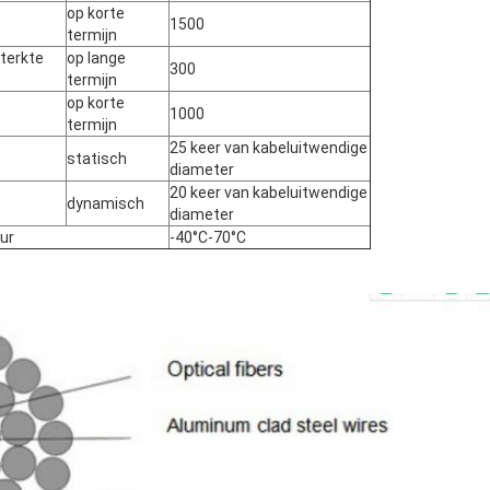
op korte
1500
termijn
sterkte
op lange
300
termijn
op korte
1000
termijn
25 keer van kabeluitwendige
statisch
diameter
20 keer van kabeluitwendige
dynamisch
diameter
ur
-40°C-70°C