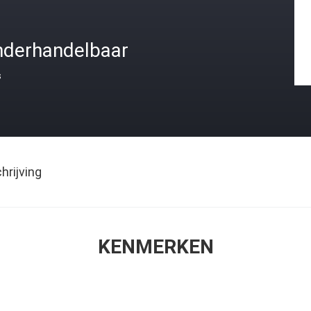
nderhandelbaar
s
rijving
KENMERKEN