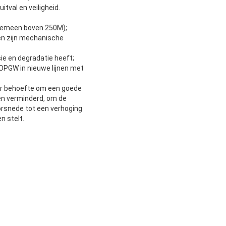
itval en veiligheid.
algemeen boven 250M);
nen zijn mechanische
ie en degradatie heeft;
OPGW in nieuwe lijnen met
eer behoefte om een goede
den verminderd, om de
oorsnede tot een verhoging
n stelt.