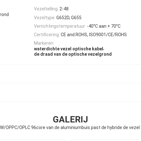
Vezeltelling:
2-48
grond
Vezeltype:
G652D, G655
Verrichtingstemperatuur:
-40°C aan + 70°C
Certificering:
CE and ROHS, ISO9001/CE/ROHS
Markeren:
,
waterdichte vezel optische kabel
de draad van de optische vezelgrond
GALERIJ
/OPPC/OPLC 96core van de aluminiumbuis past de hybride de vezel o