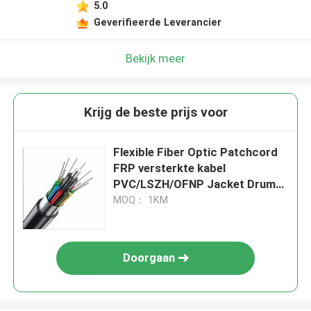
5.0
Geverifieerde Leverancier
Bekijk meer
Krijg de beste prijs voor
Flexible Fiber Optic Patchcord
FRP versterkte kabel
PVC/LSZH/OFNP Jacket Drum
Pack -40.C~85.C
MOQ： 1KM
Doorgaan