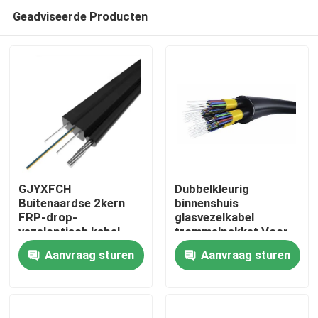
Geadviseerde Producten
GJYXFCH
Dubbelkleurig
Buitenaardse 2kern
binnenshuis
FRP-drop-
glasvezelkabel
Huis
vezeloptisch kabel
trommelpakket Voor
FTTH-vezelkabel
OEM 0,6-5,0 mm
Aanvraag sturen
Aanvraag sturen
Diameter PVC/LSZH
Producten
Ongeveer ons