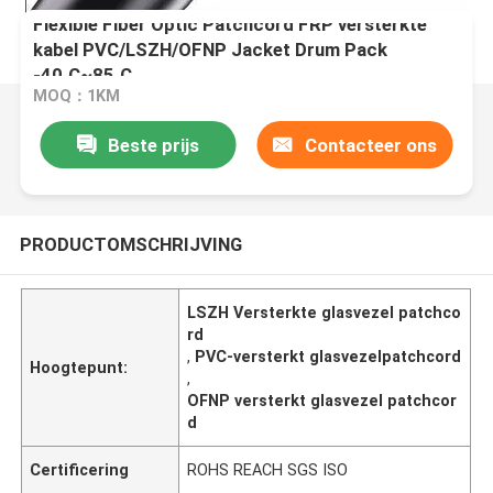
Flexible Fiber Optic Patchcord FRP versterkte
kabel PVC/LSZH/OFNP Jacket Drum Pack
-40.C~85.C
MOQ：1KM
Beste prijs
Contacteer ons
PRODUCTOMSCHRIJVING
LSZH Versterkte glasvezel patchco
rd
,
PVC-versterkt glasvezelpatchcord
Hoogtepunt:
,
OFNP versterkt glasvezel patchcor
d
Certificering
ROHS REACH SGS ISO