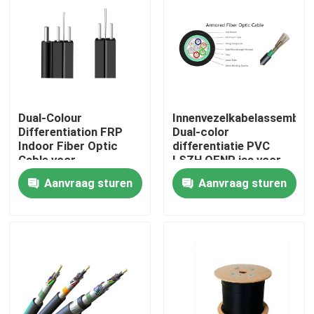
Fabrieksreis
Kwaliteitscontrole
Dual-Colour
Innenvezelkabelassembla
Contacteer ons
Differentiation FRP
Dual-color
Indoor Fiber Optic
differentiatie PVC
Cable voor
LSZH OFNP jas voor
Verzoek om een Citaat
patchcord/pigtail
breedbandsignaal
Aanvraag sturen
Aanvraag sturen
Outdoor Fiber Optic Cable
Binnenvezel Optische Kabel
Vezel optische kabel