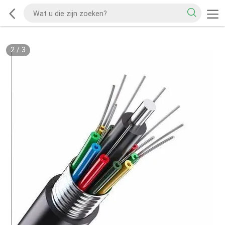
2
/
3