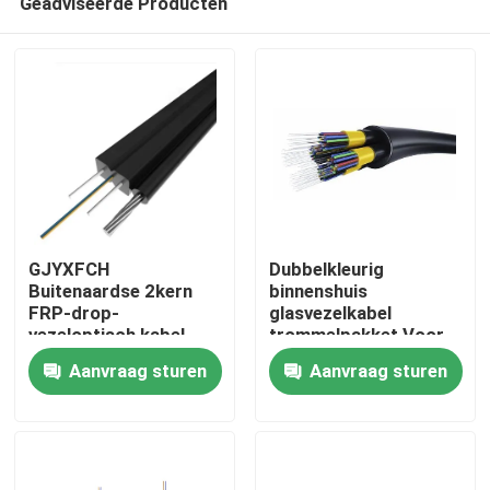
Geadviseerde Producten
GJYXFCH
Dubbelkleurig
Buitenaardse 2kern
binnenshuis
FRP-drop-
glasvezelkabel
vezeloptisch kabel
trommelpakket Voor
Huis
FTTH-vezelkabel
OEM 0,6-5,0 mm
Aanvraag sturen
Aanvraag sturen
Diameter PVC/LSZH
Producten
Ongeveer ons