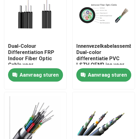
Fabrieksreis
Kwaliteitscontrole
Dual-Colour
Innenvezelkabelassembla
Differentiation FRP
Dual-color
Contacteer ons
Indoor Fiber Optic
differentiatie PVC
Cable voor
LSZH OFNP jas voor
patchcord/pigtail
breedbandsignaal
Aanvraag sturen
Aanvraag sturen
Verzoek om een Citaat
Outdoor Fiber Optic Cable
Binnenvezel Optische Kabel
Vezel optische kabel