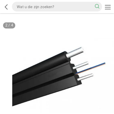
2
/
4