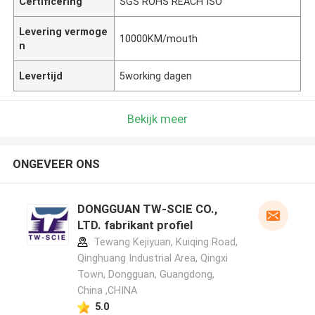
Certificering
SGS ROHS REACH ISO
Levering vermoge
10000KM/mouth
n
Levertijd
5working dagen
Bekijk meer
ONGEVEER ONS
DONGGUAN TW-SCIE CO.,
LTD. fabrikant profiel
Tewang Kejiyuan, Kuiqing Road,
Qinghuang Industrial Area, Qingxi
Town, Dongguan, Guangdong,
China ,CHINA
5.0