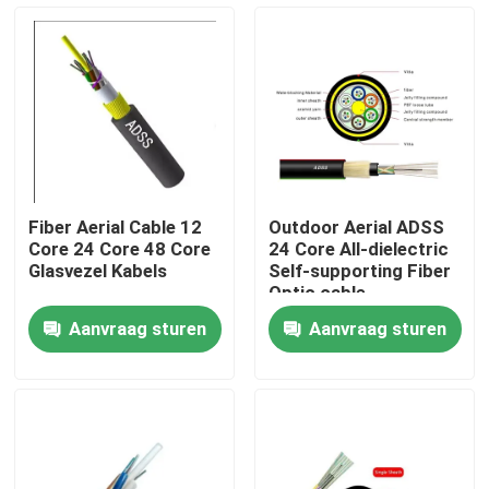
Fabrieksreis
Kwaliteitscontrole
Contacteer ons
Fiber Aerial Cable 12
Outdoor Aerial ADSS
Core 24 Core 48 Core
24 Core All-dielectric
Verzoek om een Citaat
Glasvezel Kabels
Self-supporting Fiber
Optic cable
Aanvraag sturen
Aanvraag sturen
Outdoor Fiber Optic Cable
Binnenvezel Optische Kabel
Vezel optische kabel