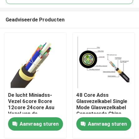
Geadviseerde Producten
De lucht Miniadss-
48 Core Adss
Huis
Vezel 6core 8core
Glasvezelkabel Single
12core 24core Asu
Mode Glasvezelkabel
Vezel van de
Gepantserde China
Producten
Kabelg652d Sm Vezel
Glasvezelkabel
Aanvraag sturen
Aanvraag sturen
Ongeveer ons