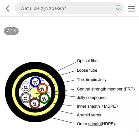
2
/
3