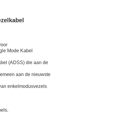
ezelkabel
voor
ngle Mode Kabel
kabel (ADSS) die aan de
algemeen aan de nieuwste
n van enkelmodusvezels
els.