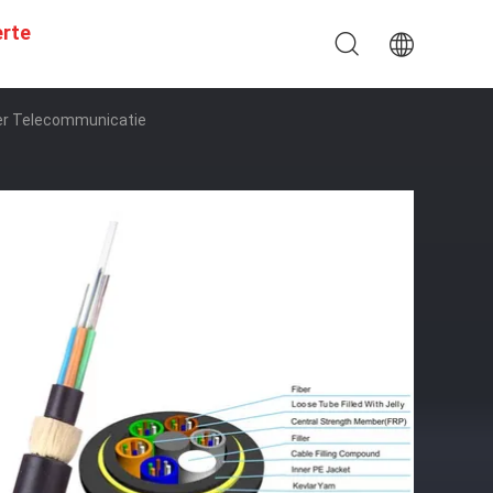
erte
er Telecommunicatie