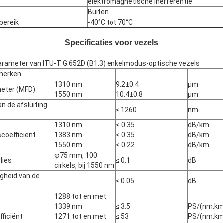
elektromagnetische inerferentie
Buiten
bereik
-40°C tot 70°C
Specificaties voor vezels
rameter van ITU-T G.652D (B1.3) enkelmodus-optische vezels
merken
1310 nm
9.2±0.4
μm
eter (MFD)
1550 nm
10.4±0.8
μm
n de afsluiting
≤ 1260
nm
1310 nm
< 0.35
dB/km
coëfficiënt
1383 nm
< 0.35
dB/km
1550 nm
< 0.22
dB/km
φ75 mm, 100
lies
≤ 0.1
dB
cirkels, bij 1550 nm
gheid van de
≤ 0.05
dB
1288 tot en met
1339 nm
≤ 3.5
PS/(nm.km
fficiënt
1271 tot en met
≤ 53
PS/(nm.km