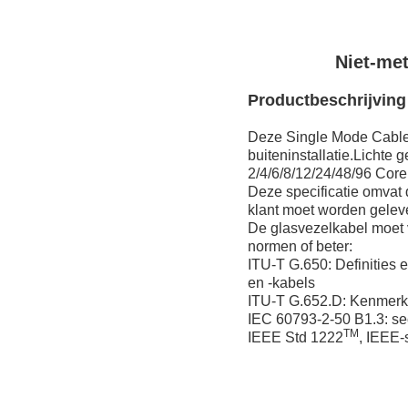
Niet-met
Productbeschrijving
Deze Single Mode Cable 
buiteninstallatie.Licht
2/4/6/8/12/24/48/96 Cor
Deze specificatie omvat 
klant moet worden gelever
De glasvezelkabel moet 
normen of beter:
ITU-T G.650: Definities
en -kabels
ITU-T G.652.D: Kenmerk
IEC 60793-2-50 B1.3: se
TM
IEEE Std 1222
, IEEE-