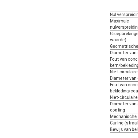
Nul verspreidi
Maximale
nulverspreidi
Groepbrekings
waarde)
Geometrisch
Diameter van 
Fout van conce
kern/bekledin
Niet-circulair
Diameter van 
Fout van conce
bekleding/coa
Niet-circulair
Diameter van 
coating
Mechanische 
Curling (straal
Bewijs van be