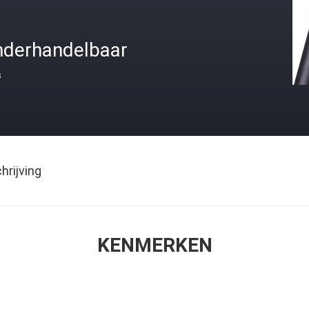
nderhandelbaar
s
rijving
KENMERKEN