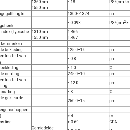
1360 nm
≤ 18
PS/(nm.km
1550 nm
ngsgolflengte
1300~1324
nm
2
≤ 0.093
PS/(nm
.k
ngshoek
index (typische
1310 nm
1.466
1550 nm
1.467
e kenmerken
de bekleding
125.0±1.0
μm
ntrisiteit van
≤ 0.8
μm
g
e bekleding
≤ 1.0
%
de coating
245.0±10
μm
ntrisiteit van
≤ 12.0
μm
ting
e coating
≤ 8
%
de gekleurde
250.0±15
μm
eigenschappen
)
≥ 4
m
lasting
> 0.69
GPA
Gemiddelde