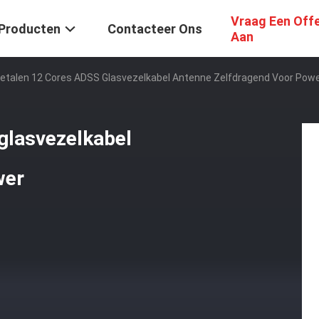
Vraag Een Off
Producten
Contacteer Ons
Aan
etalen 12 Cores ADSS Glasvezelkabel Antenne Zelfdragend Voor Pow
glasvezelkabel
wer