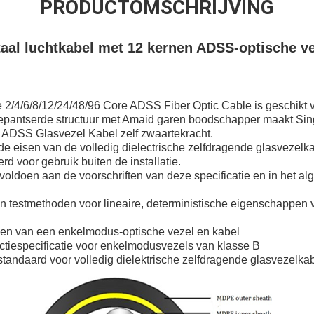
PRODUCTOMSCHRIJVING
aal luchtkabel met 12 kernen ADSS-optische v
2/4/6/8/12/24/48/96 Core ADSS Fiber Optic Cable is geschikt 
e gepantserde structuur met Amaid garen boodschapper maakt Si
e ADSS Glasvezel Kabel zelf zwaartekracht.
de eisen van de volledig dielectrische zelfdragende glasvezel
d voor gebruik buiten de installatie.
voldoen aan de voorschriften van deze specificatie en in het 
 en testmethoden voor lineaire, deterministische eigenschappe
en van een enkelmodus-optische vezel en kabel
ctiespecificatie voor enkelmodusvezels van klasse B
standaard voor volledig dielektrische zelfdragende glasvezelkab