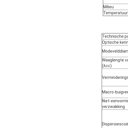
Milieu
Temperatuur
Technische pa
Optische ken
Modevelddiam
Waaglengte va
(λcc)
Verminderings
Macro-buigver
Niet-eenvormi
verzwakking
Dispersiescoë