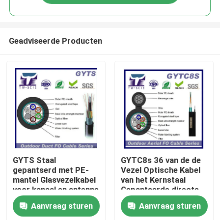
Geadviseerde Producten
Huis
GYTS Staal
GYTC8s 36 van de de
gepantserd met PE-
Vezel Optische Kabel
mantel Glasvezelkabel
van het Kernstaal
Producten
voor kanaal en antenne
Gepantserde directe
met losse buis
begraven de vezel
Aanvraag sturen
Aanvraag sturen
optische die kabel in
Ongeveer ons
telecommuniction