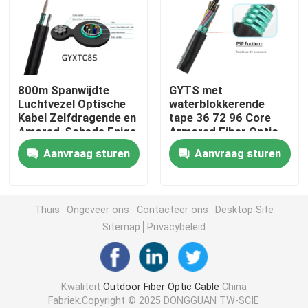
FTTH Drop kabel
de losse optische kabel van de buisvezel
800m Spanwijdte
GYTS met
Luchtvezel Optische
waterblokkerende
Kabel Zelfdragende en
tape 36 72 96 Core
ADSS-Vezel Optische Kabel
Amored-Schede Enige
Armored Fiber Optic
wijze voor de
Cable voor het
Aanvraag sturen
Aanvraag sturen
Binnenschacht/het
aansluiten van
de multi optische kabel van de bundelvezel
bouwen van bedrading
communicatieapparatuur
Gepantserde Vezel Optische Kabel
Thuis
Ongeveer ons
Contacteer ons
Desktop Site
Sitemap
Privacybeleid
opgw vezel optische kabel
Kwaliteit
Outdoor Fiber Optic Cable
China
de gezamenlijke sluiting van de optische vezelkabel
Fabriek.Copyright © 2025 DONGGUAN TW-SCIE