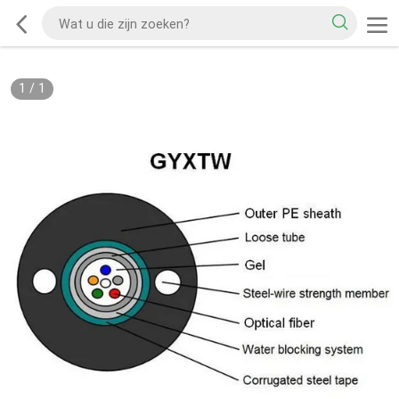
1
/
1