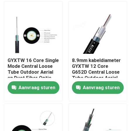
GYXTW 16 Core Single
8.9mm kabeldiameter
Mode Central Loose
GYXTW 12 Core
Tube Outdoor Aerial
G652D Central Loose
en Duct Fiber Optic
Tube Outdoor Aerial
Cable
en Duct Fiber Optic
Aanvraag sturen
Aanvraag sturen
Cable Draad met PE
Huis
Jacket
Producten
Ongeveer ons