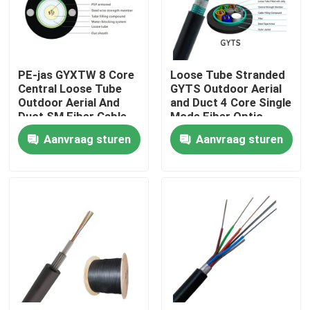
Fabrieksreis
PE-jas GYXTW 8 Core
Loose Tube Stranded
Kwaliteitscontrole
Central Loose Tube
GYTS Outdoor Aerial
Outdoor Aerial And
and Duct 4 Core Single
Duct SM Fiber Cable
Mode Fiber Optic
Contacteer ons
Featuring Steel Wire
Cable
Aanvraag sturen
Aanvraag sturen
Strength Member
Verzoek om een Citaat
Outdoor Fiber Optic Cable
Binnenvezel Optische Kabel
Vezel optische kabel