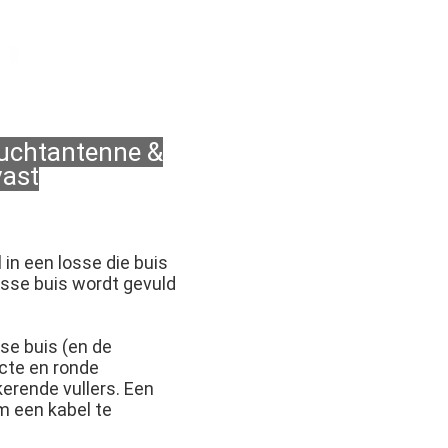
luchtantenne &
vast
in een losse die buis
sse buis wordt gevuld
se buis (en de
acte en ronde
erende vullers. Een
m een kabel te