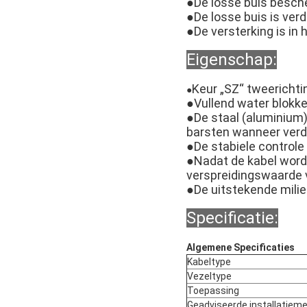
●De losse buis besch
●De losse buis is verd
●De versterking is in
Eigenschap:
Keur „SZ“ tweerichti
●
●Vullend water blokke
●De staal (aluminium
barsten wanneer verd
●De stabiele controle
●Nadat de kabel wordt
verspreidingswaarde 
●De uitstekende milie
Specificatie:
Algemene Specificaties
Kabeltype
Vezeltype
Toepassing
Geadviseerde installatiem