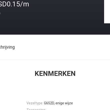
SD0.15/m
s
rijving
KENMERKEN
Vezeltype:
G652D, enige wijze
Toepassing: