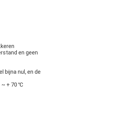
kkeren
erstand en geen
 bijna nul, en de
℃ ~ + 70 ℃