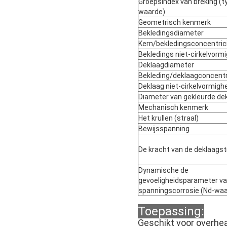
Groepsindex van breking (t
waarde)
Geometrisch kenmerk
Bekledingsdiameter
Kern/bekledingsconcentric
Bekledings niet-cirkelvorm
Deklaagdiameter
Bekleding/deklaagconcentr
Deklaag niet-cirkelvormigh
Diameter van gekleurde de
Mechanisch kenmerk
Het krullen (straal)
Bewijsspanning
De kracht van de deklaags
Dynamische de
gevoeligheidsparameter va
spanningscorrosie (Nd-waa
Toepassing:
Geschikt voor overhea