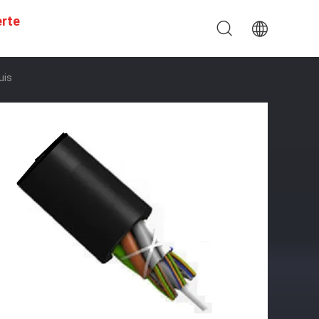
erte
uis