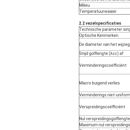
Milieu
Temperatuurwaaier
2.2 vezelspecificaties
Technische parameter singl
Optische Kenmerken
De diameter van het wijze
Snijd golflengte (λcc) af
Verminderingscoëfficiënt
Macro buigend verlies
Verminderings niet-uniform
Verspreidingscoëfficiënt
Nul verspreidingsgolflengte
Maximum nul verspreidings