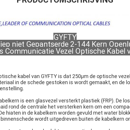
GYFTY
 liep niet Gepantserde 2-144 Kern Open
s Communicatie Vezel Optische Kabel 
ptische kabel van GYFTY is dat 250μm de optische vezel 
riaal in de schede gestoken is wordt gemaakt, en de lo
nstelling.
elkern is een glasvezel versterkt plastiek (FRP). De los
draaid rond de centrale het versterken kern om een comp
De hiaten in de kabelkern worden gevuld met water blokk
 binnenschede wordt uitgedreven buiten de kabelkern o