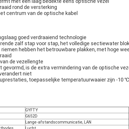
ermt met een laag bedekte eens optische vezel
raaid rond de versterking
 het centrum van de optische kabel
ngslaag goed verdraaiend technologie
rende zalf stap voor stap, het volledige sectiewater blo
) riemen hebben het betrouwbare plakken, met hoge we
raaid
 van de vezellengte
 gevormd, is de extra vermindering van de optische vezel
verandert niet
uprestaties, toepasselijke temperatuurwaaier zijn -10 
GYFTY
G652D
Lange-afstandscommunicatie, LAN
ethodes
Lucht