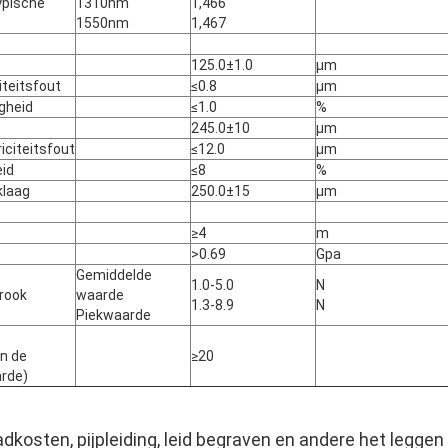
ypische
1310nm
1,466
1550nm
1,467
125.0±1.0
µm
iteitsfout
≤0.8
µm
igheid
≤1.0
%
245.0±10
µm
iciteitsfout
≤12.0
µm
eid
≤8
%
klaag
250.0±15
µm
≥4
m
>0.69
Gpa
Gemiddelde
1.0-5.0
N
trook
waarde
1.3-8.9
N
Piekwaarde
n de
≥20
rde)
dkosten, pijpleiding, leid begraven en andere het legg