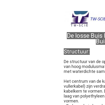
De losse Buis
Bui
Structuur:
De structuur van de o
van hoog modulusmate
met waterdichte same
Het centrum van de kab
vullerkabel) zijn ver
kabelkern te vormen. 
laag van polyethyleen
vormen.