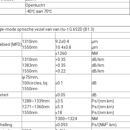
Openlucht
-40℃ aan 70℃
e-mode optische vezel van van itu-t G.652D (B1.3)
1310nm
9.2±0.4
µm
gebied (MFD)
1550nm
10.4±0.8
µm
≤1260
NM
1310nm
<0.35
dB/km
1383nm
<0.35
dB/km
1550nm
<0.22
dB/km
φ75mm,
100circles, bij
≤0.1
dB
1550nm
iteit
≤0.05
dB
1288~1339nm
≤3.5
Ps/(nm.km)
1271~1360nm
≤5.3
Ps/(nm.km)
1550nm
≤18
Ps/(nm.km)
1300~1324
NM
2
helling
≤0.093
Ps/(NM
.km)