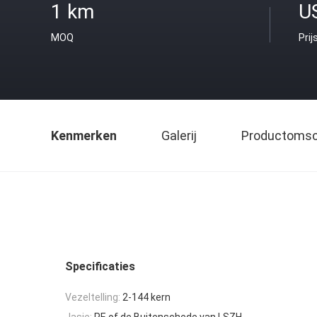
1 km
U
MOQ
Prij
Kenmerken
Galerij
Productomsch
Specificaties
Vezeltelling:
2-144 kern
Jasje:
PE of de Buitenschede van LSZH