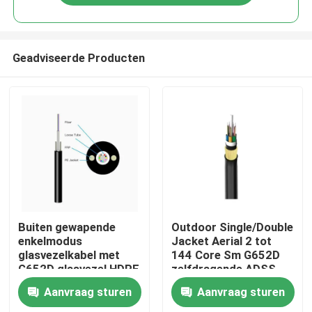
Geadviseerde Producten
Buiten gewapende
Outdoor Single/Double
enkelmodus
Jacket Aerial 2 tot
glasvezelkabel met
144 Core Sm G652D
G652D glasvezel HDPE
zelfdragende ADSS-
jas GYXTW
vezeloptische kabel
Aanvraag sturen
Aanvraag sturen