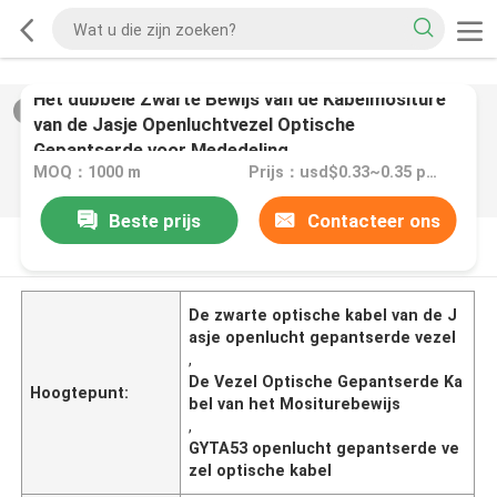
Het dubbele Zwarte Bewijs van de Kabelmositure
2
/
0
van de Jasje Openluchtvezel Optische
Gepantserde voor Mededeling
MOQ：1000 m
Prijs：usd$0.33~0.35 per meter
Beste prijs
Contacteer ons
PRODUCTOMSCHRIJVING
De zwarte optische kabel van de J
asje openlucht gepantserde vezel
,
De Vezel Optische Gepantserde Ka
Hoogtepunt:
bel van het Mositurebewijs
,
GYTA53 openlucht gepantserde ve
zel optische kabel