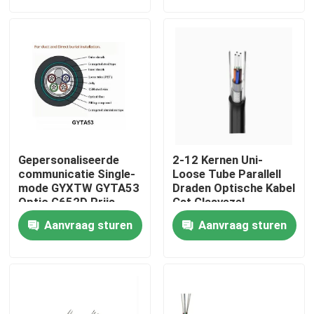
Gepersonaliseerde
2-12 Kernen Uni-
communicatie Single-
Loose Tube Parallell
mode GYXTW GYTA53
Draden Optische Kabel
Optic G652D Prijs
Cst Glasvezel
Gyxtc8s GYXTY Asu
Huis
Aanvraag sturen
Aanvraag sturen
Fiber Cable
Producten
Ongeveer ons