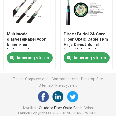
Fabrieksreis
Kwaliteitscontrole
Multimode
Direct Burial 24 Core
glasvezelkabel voor
Fiber Optic Cable 1km
binnen- en
Prijs Direct Burial
Contacteer ons
buitenruimte
Fiber Optic Cable
Aanvraag sturen
Aanvraag sturen
Verzoek om een Citaat
Thuis
Ongeveer ons
Contacteer ons
Desktop Site
Outdoor Fiber Optic Cable
Sitemap
Privacybeleid
Binnenvezel Optische Kabel
Kwaliteit
Outdoor Fiber Optic Cable
China
Vezel optische kabel
Fabriek.Copyright © 2025 DONGGUAN TW-SCIE