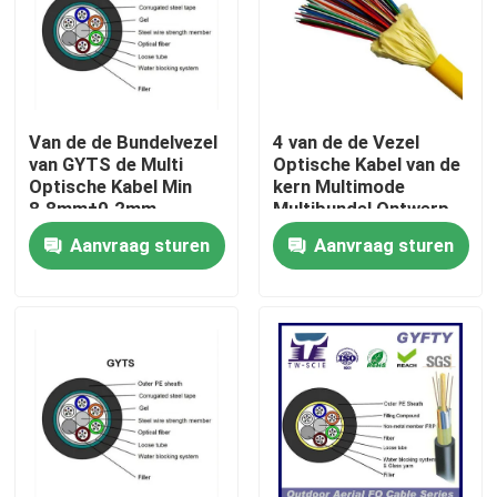
Fabrieksreis
Kwaliteitscontrole
Van de de Bundelvezel
4 van de de Vezel
van GYTS de Multi
Optische Kabel van de
Optische Kabel Min
kern Multimode
Contacteer ons
8.8mm±0.2mm
Multibundel Ontwerp
Verzekerde
van de de Buffervezel
Aanvraag sturen
Aanvraag sturen
Kabeldiameter ISO
Strakke
Verzoek om een Citaat
Outdoor Fiber Optic Cable
Binnenvezel Optische Kabel
Vezel optische kabel