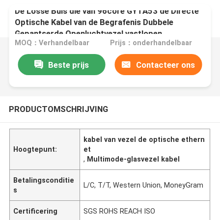
De Losse Buis die van 96core GYTA53 de Directe
Optische Kabel van de Begrafenis Dubbele
Gepantserde Openluchtvezel vastlopen
MOQ：Verhandelbaar
Prijs：onderhandelbaar
Beste prijs
Contacteer ons
PRODUCTOMSCHRIJVING
kabel van vezel de optische ethern
Hoogtepunt:
et
,
Multimode-glasvezel kabel
Betalingsconditie
L/C, T/T, Western Union, MoneyGram
s
Certificering
SGS ROHS REACH ISO