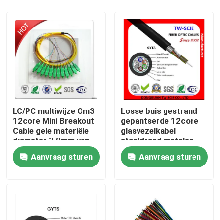
LC/PC multiwijze Om3
Losse buis gestrand
12core Mini Breakout
gepantserde 12core
Cable gele materiële
glasvezelkabel
diameter 2.0mm van
staaldraad metalen
pvc 3m vlecht-G
versterken lid
Huis
Aanvraag sturen
Aanvraag sturen
Producten
Ongeveer ons