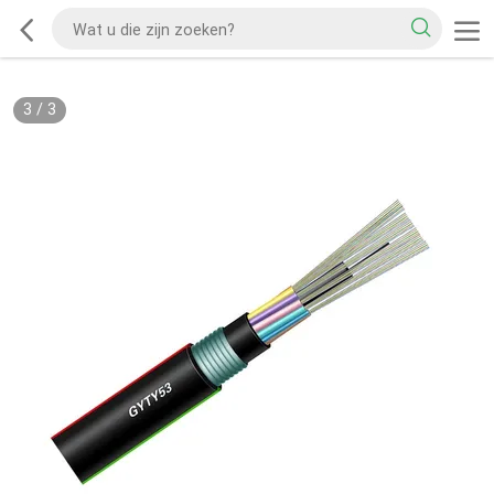
3
/
3