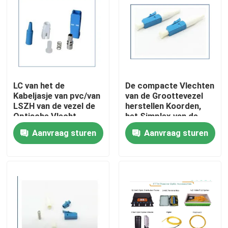
Fabrieksreis
Kwaliteitscontrole
LC van het de
De compacte Vlechten
Contacteer ons
Kabeljasje van pvc/van
van de Groottevezel
LSZH van de vezel de
herstellen Koorden,
Optische Vlecht
het Simplex van de
Verzoek om een Citaat
Uitstekende
Optische
Aanvraag sturen
Aanvraag sturen
Mechanische
Vezelvlecht/Duplex
Duurzaamheid
Outdoor Fiber Optic Cable
Binnenvezel Optische Kabel
Vezel optische kabel