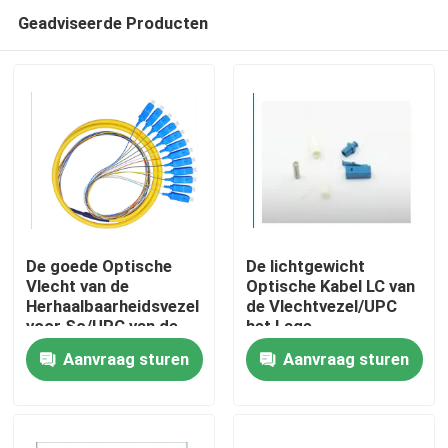
Geadviseerde Producten
De goede Optische
De lichtgewicht
Vlecht van de
Optische Kabel LC van
Herhaalbaarheidsvezel
de Vlechtvezel/UPC
Huis
voor Sc/UPC van de
het Lage
Optische
Achterbezinning
Aanvraag sturen
Aanvraag sturen
Kabelschakelaar
Voorkomen
Producten
Ongeveer ons