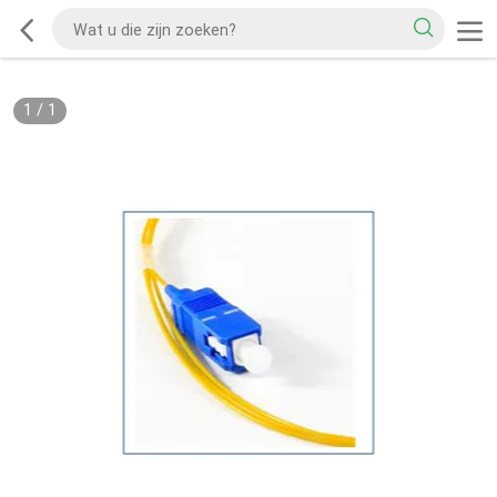
1
/
1