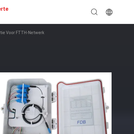
erte
utie Voor FTTH-Netwerk