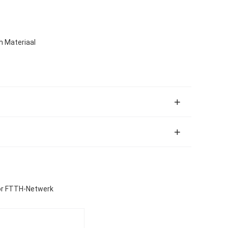
h Materiaal
oor FTTH-Netwerk