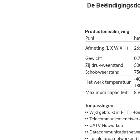
De Beëindigingsd
Productomschrijving
Punt
ha
Afmeting (L X W X H)
26
Gewicht
0.
Zij druk-weerstand
50
Schok-weerstand
75
-4
Het werk temperatuur
+8
Maximum capaciteit
8 
Toepassingen:
•• Wijd gebruikt in FTTH-t
•• Telecommunicatienetwer
•• CATV-Netwerken
•• Datacommunicatiesnetw
•• Locale area networken (