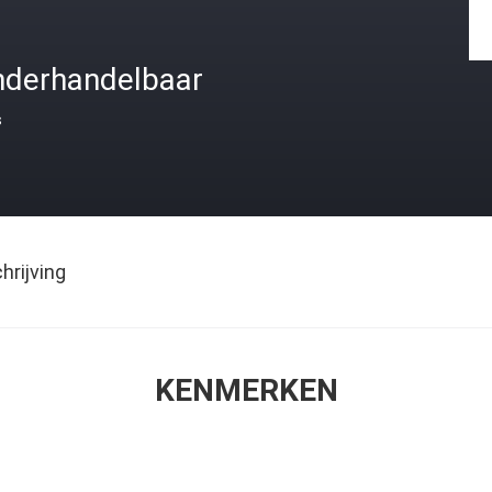
nderhandelbaar
s
rijving
KENMERKEN