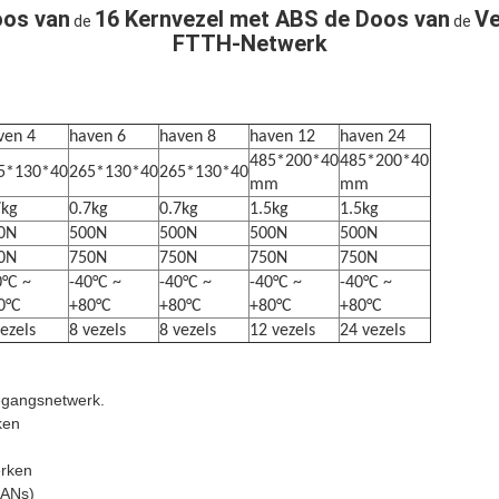
oos van
16 Kernvezel met ABS de Doos van
Ve
de
de
FTTH-Netwerk
ven 4
haven 6
haven 8
haven 12
haven 24
485*200*40
485*200*40
5*130*40
265*130*40
265*130*40
mm
mm
7kg
0.7kg
0.7kg
1.5kg
1.5kg
0N
500N
500N
500N
500N
0N
750N
750N
750N
750N
0°C ~
-40°C ~
-40°C ~
-40°C ~
-40°C ~
0°C
+80°C
+80°C
+80°C
+80°C
vezels
8 vezels
8 vezels
12 vezels
24 vezels
oegangsnetwerk.
ken
erken
LANs)